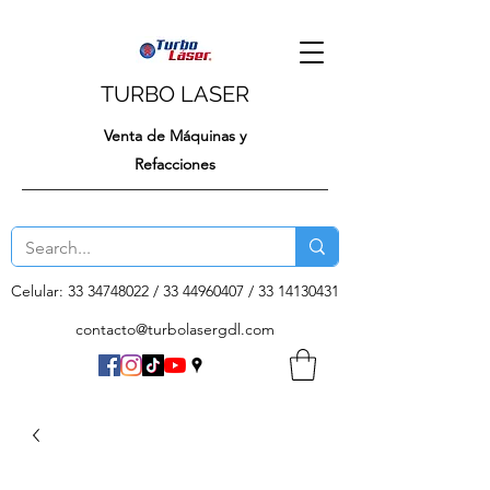
TURBO LASER
Venta de Máquinas y
Refacciones
Celular:
33 34748022
/
33 44960407
/
33 14130431
contacto@turbolasergdl.com