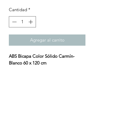
Cantidad
*
Agregar al carrito
ABS Bicapa Color Sólido Carmín-
Blanco 60 x 120 cm
Tamaño: 60 x 120 cm
Grosor: 1.5 mm
Color: Carmín-Blanco (DK-150)
¡Turbo Láser, tu mejor opción!