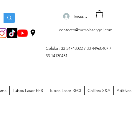
Iniciar sesión
contacto@turbolasergdl.com
Celular: 33 34748022 / 33 44960407 /
33 14130431
asma
Tubos Laser EFR
Tubos Laser RECI
Chillers S&A
Aditivo