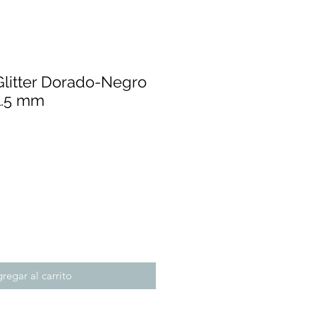
litter Dorado-Negro
1.5 mm
cio
regar al carrito