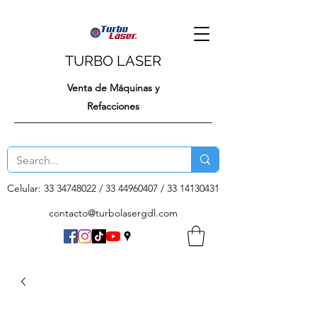
TURBO LASER
Venta de Máquinas y
Refacciones
Celular:
33 34748022
/
33 44960407
/
33 14130431
contacto@turbolasergdl.com