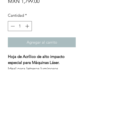
Precio
MXN 1,799.00
Cantidad
*
Agregar al carrito
Hoja de Acrílico de alto impacto
especial para Máquinas Láser.
Ideal para letreros luminosos.
Tamaño: 122 x 244 cm
Grosor: 3 mm
¡Turbo Láser, tu mejor opción!