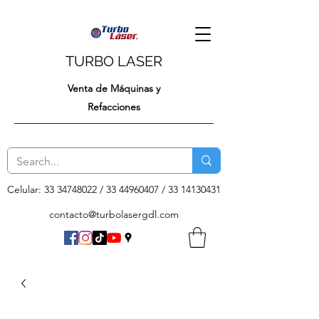
TURBO LASER
Venta de Máquinas y
Refacciones
Celular:
33 34748022
/
33 44960407
/
33 14130431
contacto@turbolasergdl.com