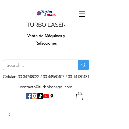
TURBO LASER
Venta de Máquinas y
Refacciones
Celular:
33 34748022
/
33 44960407
/
33 14130431
contacto@turbolasergdl.com