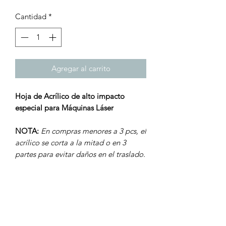
Cantidad
*
Agregar al carrito
Hoja de Acrílico de alto impacto
especial para Máquinas Láser
NOTA:
En compras menores a 3 pcs, el
acrílico se corta a la mitad o en 3
partes para evitar daños en el traslado.
Tamaño: 122 x 244 cm
Grosor: 3 mm
Peso: 10.7 kg
Color: Dorado (JB-003)