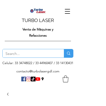
TURBO LASER
Venta de Máquinas y
Refacciones
Celular:
33 34748022
/
33 44960407
/
33 14130431
contacto@turbolasergdl.com