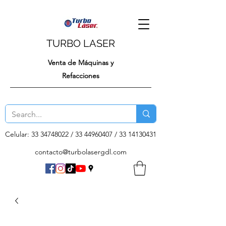
TURBO LASER
Venta de Máquinas y
Refacciones
Celular:
33 34748022
/
33 44960407
/
33 14130431
contacto@turbolasergdl.com