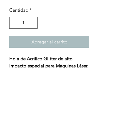
Cantidad
*
Agregar al carrito
Hoja de Acrílico Glitter de alto
impacto especial para Máquinas Láser.
Tamaño: 125 x 245 cm
Grosor: 3 mm
Peso: 11.03 kg
¡Turbo Láser, tu mejor opción!