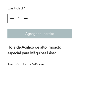
Cantidad
*
Agregar al carrito
Hoja de Acrílico de alto impacto
especial para Máquinas Láser.
Tamaño: 125 x 245 cm
Grosor: 3 mm
Peso: 11.03 kg
Color: Verde (JB-617)
¡Turbo Láser, tu mejor opción!