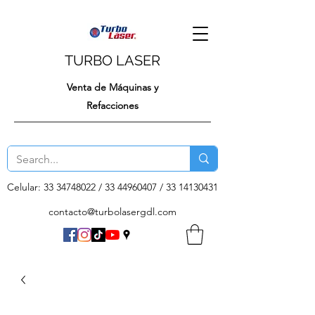
TURBO LASER
Venta de Máquinas y
Refacciones
Celular:
33 34748022
/
33 44960407
/
33 14130431
contacto@turbolasergdl.com