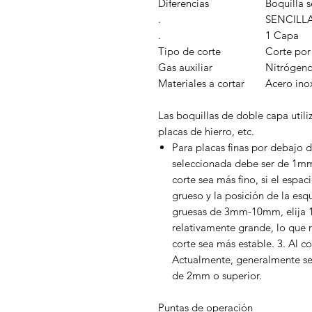
Diferencias
Boquilla s
.
SENCILL
.
1 Capa
Tipo de corte
Corte por
Gas auxiliar
Nitrógen
Materiales a cortar
Acero ino
Las boquillas de doble capa utili
placas de hierro, etc.
Para placas finas por debajo 
seleccionada debe ser de 1mm
corte sea más fino, si el espa
grueso y la posición de la esqu
gruesas de 3mm-10mm, elija 1,
relativamente grande, lo que ra
corte sea más estable. 3. Al 
Actualmente, generalmente se
de 2mm o superior.
Puntas de operación