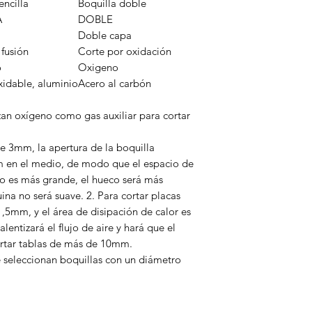
encilla
Boquilla doble
A
DOBLE
Doble capa
 fusión
Corte por oxidación
o
Oxigeno
xidable, aluminio
Acero al carbón
zan oxígeno como gas auxiliar para cortar
de 3mm, la apertura de la boquilla
 en el medio, de modo que el espacio de
cio es más grande, el hueco será más
ina no será suave. 2. Para cortar placas
5mm, y el área de disipación de calor es
lentizará el flujo de aire y hará que el
cortar tablas de más de 10mm.
 seleccionan boquillas con un diámetro