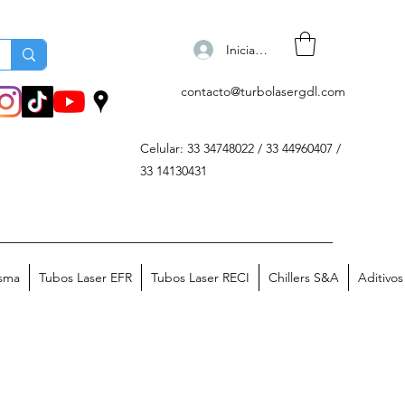
Iniciar sesión
contacto@turbolasergdl.com
Celular: 33 34748022 / 33 44960407 /
33 14130431
asma
Tubos Laser EFR
Tubos Laser RECI
Chillers S&A
Aditivo