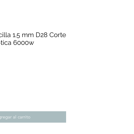
cilla 1.5 mm D28 Corte
ptica 6000w
recio
regar al carrito