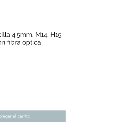
cilla 4.5mm, M14, H15
n fibra optica
cio
regar al carrito