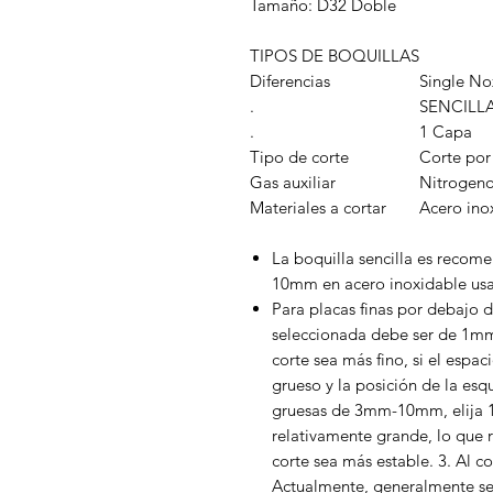
Tamaño: D32 Doble
TIPOS DE BOQUILLAS
Diferencias
Single No
.
SENCILL
.
1 Capa
Tipo de corte
Corte por
Gas auxiliar
Nitrogen
Materiales a cortar
Acero ino
La boquilla sencilla es recom
10mm en acero inoxidable us
Para placas finas por debajo 
seleccionada debe ser de 1mm
corte sea más fino, si el espa
grueso y la posición de la esqu
gruesas de 3mm-10mm, elija 1,
relativamente grande, lo que ra
corte sea más estable. 3. Al 
Actualmente, generalmente se