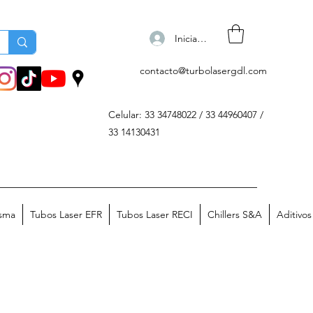
Iniciar sesión
contacto@turbolasergdl.com
Celular: 33 34748022 / 33 44960407 /
33 14130431
asma
Tubos Laser EFR
Tubos Laser RECI
Chillers S&A
Aditivo