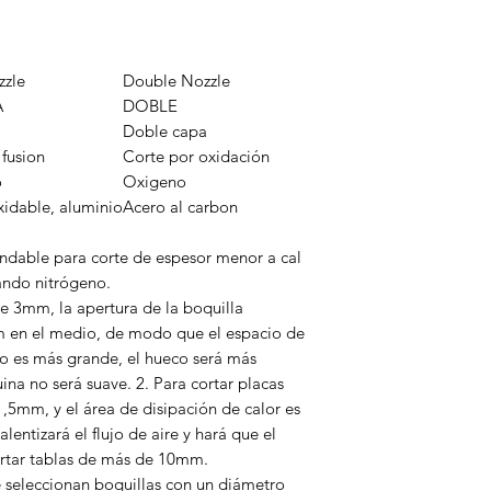
zzle
Double Nozzle
A
DOBLE
Doble capa
 fusion
Corte por oxidación
o
Oxigeno
xidable, aluminio
Acero al carbon
endable para corte de espesor menor a cal
ando nitrógeno.
de 3mm, la apertura de la boquilla
 en el medio, de modo que el espacio de
cio es más grande, el hueco será más
ina no será suave. 2. Para cortar placas
5mm, y el área de disipación de calor es
lentizará el flujo de aire y hará que el
cortar tablas de más de 10mm.
 seleccionan boquillas con un diámetro