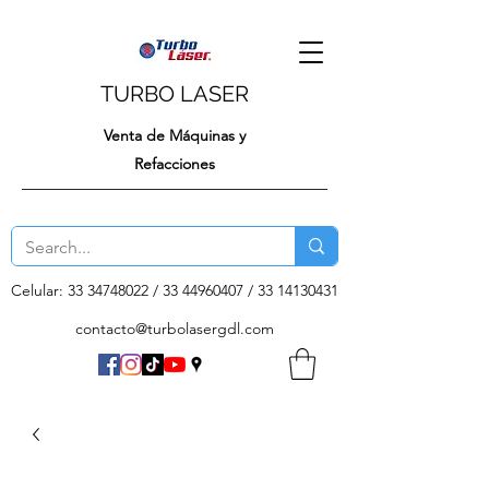
TURBO LASER
Venta de Máquinas y
Refacciones
Celular:
33 34748022
/
33 44960407
/
33 14130431
contacto@turbolasergdl.com