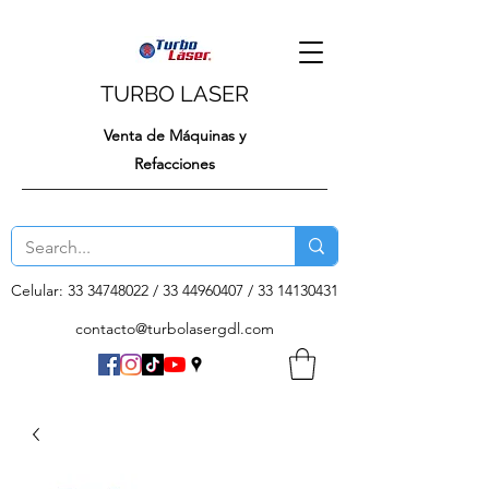
TURBO LASER
Venta de Máquinas y
Refacciones
Celular:
33 34748022
/
33 44960407
/
33 14130431
contacto@turbolasergdl.com