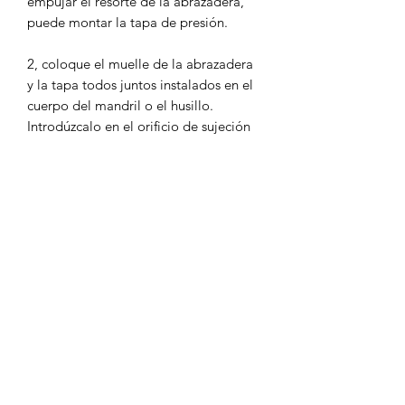
empujar el resorte de la abrazadera,
puede montar la tapa de presión.
2, coloque el muelle de la abrazadera
y la tapa todos juntos instalados en el
cuerpo del mandril o el husillo.
Introdúzcalo en el orificio de sujeción
después de limpiar el vástago
cilíndrico, usa una llave para apretar la
tapa de presión, hasta que la
herramienta quede bien ajustada antes
de usarla.
(Nota: Evite sujetar la tapa de presión
que no esté instalada, para evitar
dañar el resorte de la abrazadera)
3. Utilice una llave para aflojar la tapa
de presión y sacar el portabrocas o
herramienta, retire la herramienta. A lo