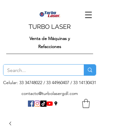
TURBO LASER
Venta de Máquinas y
Refacciones
Celular:
33 34748022
/
33 44960407
/
33 14130431
contacto@turbolasergdl.com