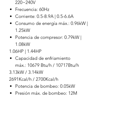
220~240V
Frecuencia: 60Hz
Corriente: 0.5-8.9A | 0.5-6.6A
Consumo de energía máx.: 0.96kW |
1.25kW
Potencia de compresor: 0.79kW |
1.08kW
1.06HP | 1.44HP
Capacidad de enfriamiento
máx.: 10679 Btu/h / 10717Btu/h
3.13kW / 3.14kW
2691Kcal/h / 2700Kcal/h
Potencia de bombeo: 0.05kW
Presión máx. de bombeo: 12M
Flujo máx.: 13L/min
Refrigerante: R-410a
Precisión: ±0.5°C
Reductor: Tubo capilar
Capacidad de tanque: 14L
Entrada y salida: Rp1/2"