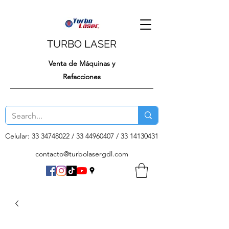
TURBO LASER
Venta de Máquinas y
Refacciones
Celular:
33 34748022
/
33 44960407
/
33 14130431
contacto@turbolasergdl.com