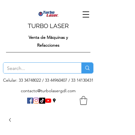
TURBO LASER
Venta de Máquinas y
Refacciones
Celular:
33 34748022
/
33 44960407
/
33 14130431
contacto@turbolasergdl.com