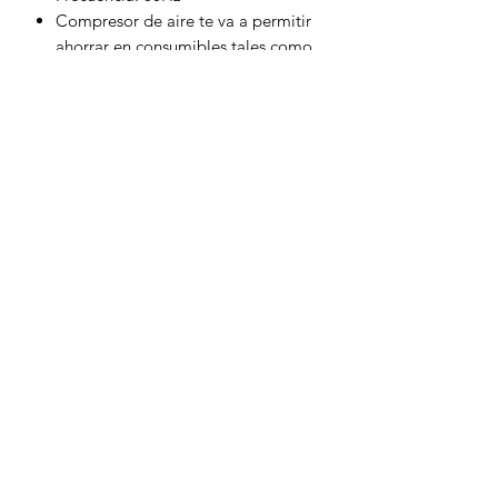
Compresor de aire te va a permitir
ahorrar en consumibles tales como
tanque de nitrógeno y oxígeno.
Nota:
En la compra de tu máquina fibra
óptica industrial 1530 o 1390 1500w, el
compresor lo puedes adquirir a un
menor precio.
¡Turbo Láser, tu mejor opción!
Turbo Laser
contacto@turbolasergdl.com