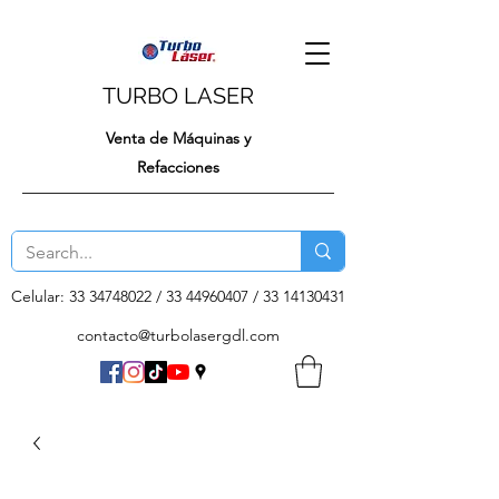
TURBO LASER
Venta de Máquinas y
Refacciones
Celular:
33 34748022
/
33 44960407
/
33 14130431
contacto@turbolasergdl.com