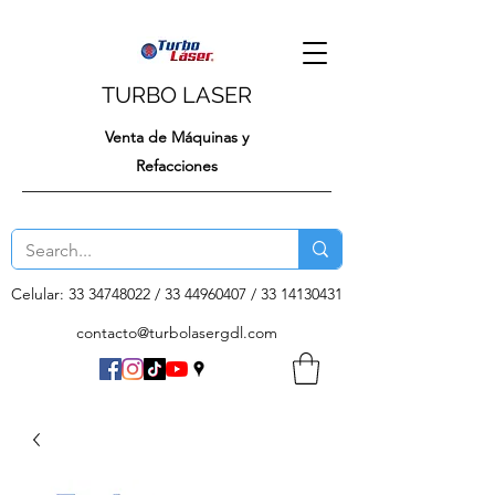
TURBO LASER
Venta de Máquinas y
Refacciones
Celular:
33 34748022
/
33 44960407
/
33 14130431
contacto@turbolasergdl.com