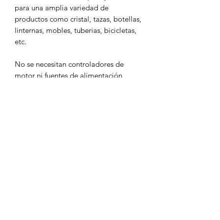
para una amplia variedad de
productos como cristal, tazas, botellas,
linternas, mobles, tuberias, bicicletas,
etc.
No se necesitan controladores de
motor ni fuentes de alimentación
adicionales.
simplemente necesita desconectar su
motor del eje Y y conectar el rotary.
Material: Aluminio
Hilos del motor: 4 hilos o 2 fases.
Incluye:
Eje rotatorio tipo torno
Motor
chuck
mordazas