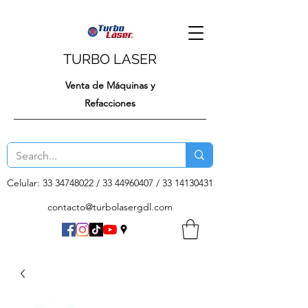
TURBO LASER
Venta de Máquinas y
Refacciones
Celular:
33 34748022
/
33 44960407
/
33 14130431
contacto@turbolasergdl.com