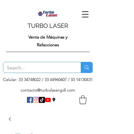
TURBO LASER
Venta de Máquinas y
Refacciones
Celular:
33 34748022
/
33 44960407
/
33 14130431
contacto@turbolasergdl.com