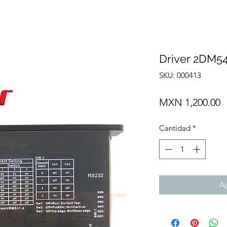
Driver 2DM54
SKU: 000413
P
MXN 1,200.00
Cantidad
*
Ag