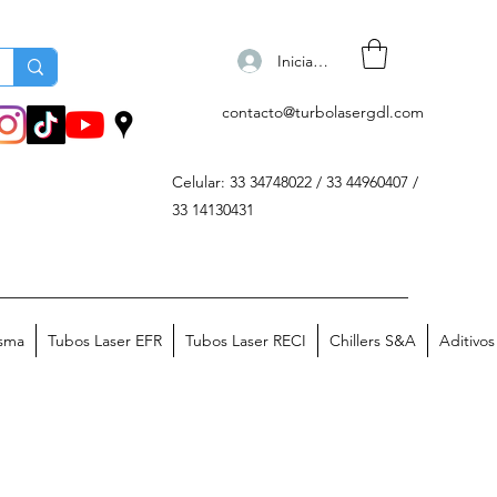
Iniciar sesión
contacto@turbolasergdl.com
Celular: 33 34748022 / 33 44960407 /
33 14130431
asma
Tubos Laser EFR
Tubos Laser RECI
Chillers S&A
Aditivo