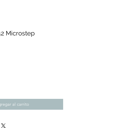
2 Microstep
recio
regar al carrito