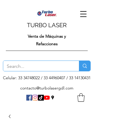
TURBO LASER
Venta de Máquinas y
Refacciones
Celular:
33 34748022
/
33 44960407
/
33 14130431
contacto@turbolasergdl.com