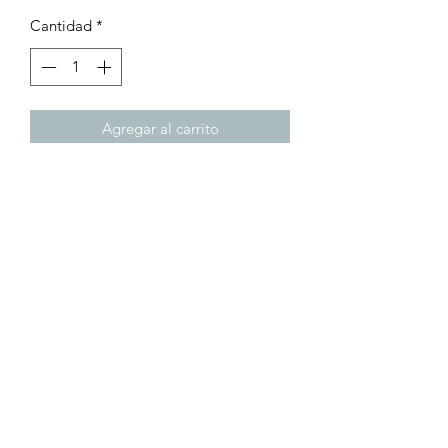
Cantidad
*
Agregar al carrito
Boquillas 200a Para maquinas plasma
caja con 10 electrodos
Turbo Laser
contacto@turbolasergdl.com
Celular:
33 34748022
/
33 44960407
/
33 14130431