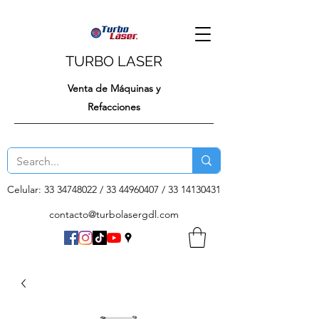
TURBO LASER
Venta de Máquinas y
Refacciones
Celular:
33 34748022
/
33 44960407
/
33 14130431
contacto@turbolasergdl.com