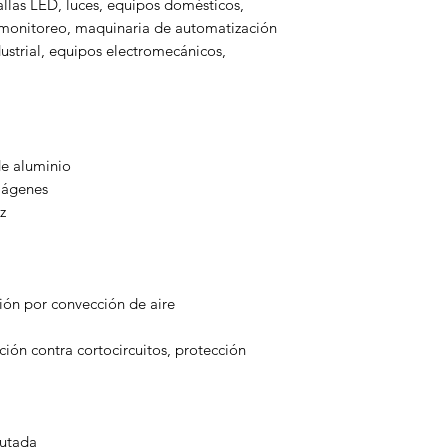
llas LED, luces, equipos domésticos,
e monitoreo, maquinaria de automatización
dustrial, equipos electromecánicos,
de aluminio
mágenes
z
ión por convección de aire
ción contra cortocircuitos, protección
mutada