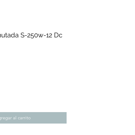
utada S-250w-12 Dc
cio
regar al carrito