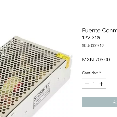
Fuente Conm
12v 21a
SKU: 000719
Pre
MXN 705.00
Cantidad
*
Ag