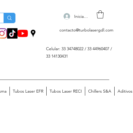
Iniciar sesión
contacto@turbolasergdl.com
Celular: 33 34748022 / 33 44960407 /
33 14130431
asma
Tubos Laser EFR
Tubos Laser RECI
Chillers S&A
Aditivo