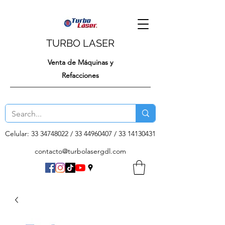
TURBO LASER
Venta de Máquinas y
Refacciones
Celular:
33 34748022
/
33 44960407
/
33 14130431
contacto@turbolasergdl.com