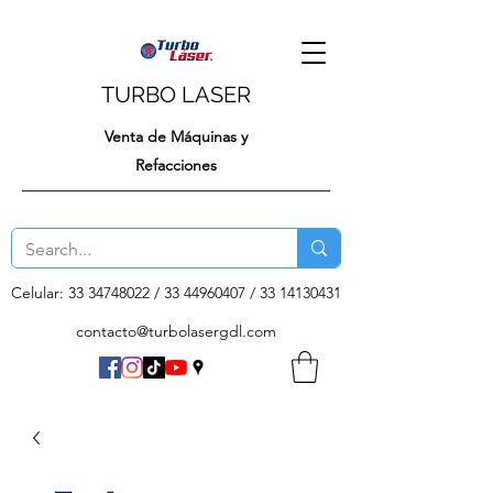
TURBO LASER
Venta de Máquinas y
Refacciones
Celular:
33 34748022
/
33 44960407
/
33 14130431
contacto@turbolasergdl.com