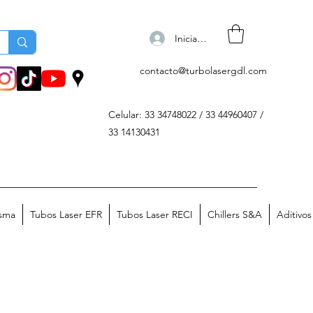
Iniciar sesión
contacto@turbolasergdl.com
Celular: 33 34748022 / 33 44960407 /
33 14130431
asma
Tubos Laser EFR
Tubos Laser RECI
Chillers S&A
Aditivo