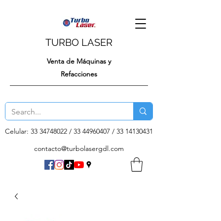
TURBO LASER
Venta de Máquinas y
Refacciones
Celular:
33 34748022
/
33 44960407
/
33 14130431
contacto@turbolasergdl.com