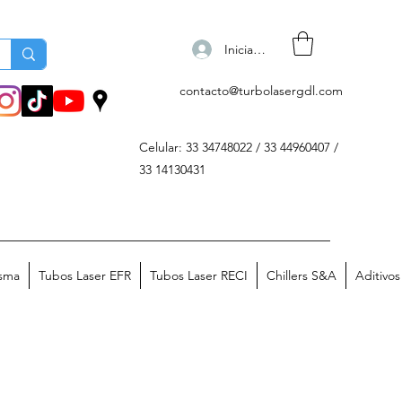
Iniciar sesión
contacto@turbolasergdl.com
Celular: 33 34748022 / 33 44960407 /
33 14130431
asma
Tubos Laser EFR
Tubos Laser RECI
Chillers S&A
Aditivo