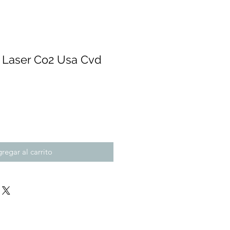
 Laser Co2 Usa Cvd
recio
regar al carrito