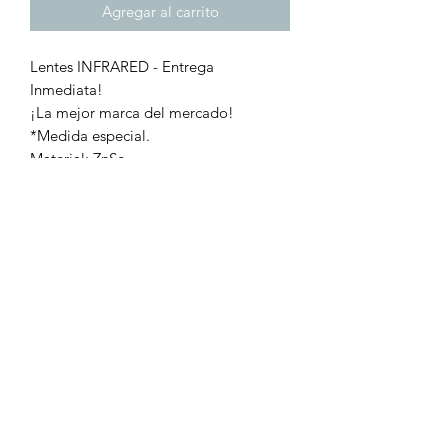
Agregar al carrito
Lentes INFRARED - Entrega
Inmediata!
¡La mejor marca del mercado!
*Medida especial.
Material: ZnSe
Diametro: 20mm
Resistencia de Laser: 500 Watts
Distancia foacal: 101.6mm 4"
Turbo Laser
contacto@turbolasergdl.com