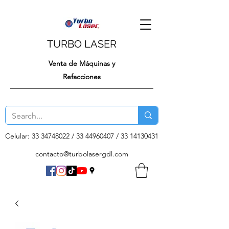
TURBO LASER
Venta de Máquinas y
Refacciones
Celular:
33 34748022
/
33 44960407
/
33 14130431
contacto@turbolasergdl.com