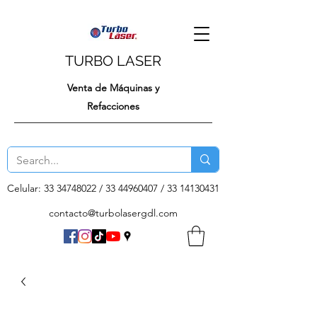
TURBO LASER
Venta de Máquinas y
Refacciones
Celular:
33 34748022
/
33 44960407
/
33 14130431
contacto@turbolasergdl.com