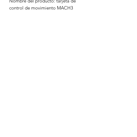
Nombre del producto: tarjeta de
control de movimiento MACH3
Eje de soporte: 4.
Tipo de unidad de apoyo:
stepper/servo driver
Frecuencia máxima del pulso del paso:
100KHz
Peso: aproximadamente 4.52 oz.
Lista del paquete:
1 tarjeta Mach3Motion
1 cable.
Turbo Laser
contacto@turbolasergdl.com