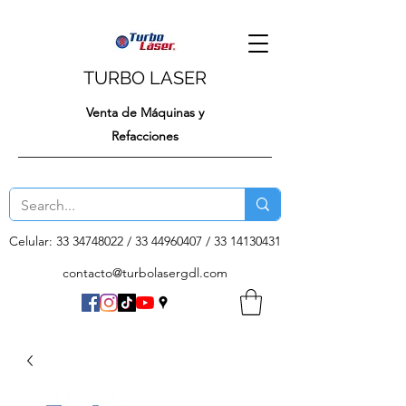
TURBO LASER
Venta de Máquinas y
Refacciones
Celular:
33 34748022
/
33 44960407
/
33 14130431
contacto@turbolasergdl.com