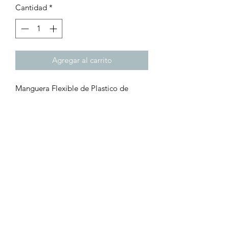
Cantidad
*
Agregar al carrito
Manguera Flexible de Plastico de
3 pulgadas de ancho y 2 metros de
largo.
Turbo Láser, tu mejor opción!
Turbo Laser