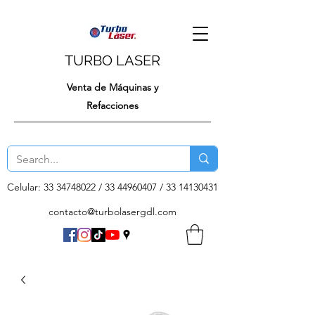
TURBO LASER
Venta de Máquinas y
Refacciones
Celular:
33 34748022
/
33 44960407
/
33 14130431
contacto@turbolasergdl.com