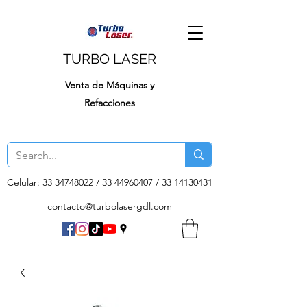
TURBO LASER
Venta de Máquinas y
Refacciones
Celular:
33 34748022
/
33 44960407
/
33 14130431
contacto@turbolasergdl.com