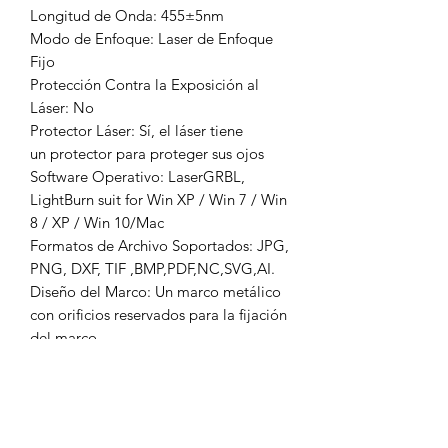
Longitud de Onda: 455±5nm
Modo de Enfoque: Laser de Enfoque
Fijo
Protección Contra la Exposición al
Láser: No
Protector Láser: Sí, el láser tiene
un protector para proteger sus ojos
Software Operativo: LaserGRBL,
LightBurn suit for Win XP / Win 7 / Win
8 / XP / Win 10/Mac
Formatos de Archivo Soportados: JPG,
PNG, DXF, TIF ,BMP,PDF,NC,SVG,AI.
Diseño del Marco: Un marco metálico
con orificios reservados para la fijación
del marco
Modo de Transmisión de Datos: USB
Alimentación Eléctrica: Fuente de
alimentación estándar
internacional, Entrada：100-240V