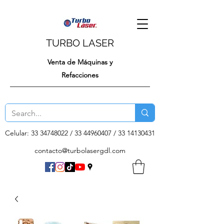
TURBO LASER
Venta de Máquinas y
Refacciones
Celular:
33 34748022
/
33 44960407
/
33 14130431
contacto@turbolasergdl.com