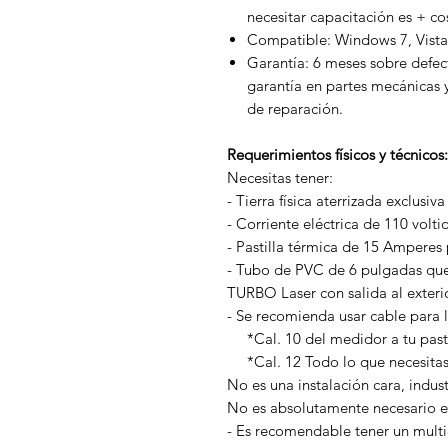
necesitar capacitación es + co
Compatible: Windows 7, Vista,
Garantía: 6 meses sobre defec
garantía en partes mecánicas 
de reparación.
Requerimientos físicos y técnicos:
Necesitas tener:
- Tierra física aterrizada exclusi
- Corriente eléctrica de 110 volt
- Pastilla térmica de 15 Amperes
- Tubo de PVC de 6 pulgadas que
TURBO Laser con salida al exteri
- Se recomienda usar cable para l
*Cal. 10 del medidor a tu pasti
*Cal. 12 Todo lo que necesitas d
No es una instalación cara, indust
No es absolutamente necesario el
- Es recomendable tener un multic