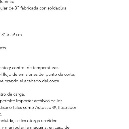
aluminio.
bular de 3” fabricada con soldadura
 81 x 59 cm
tts.
nto y control de temperaturas.
 flujo de emisiones del punto de corte,
 mejorando el acabado del corte.
tro de carga.
 permite importar archivos de los
iseño tales como Autocad ®, Ilustrador
.
ncluida, se les otorga un video
 y manipular la máquina, en caso de