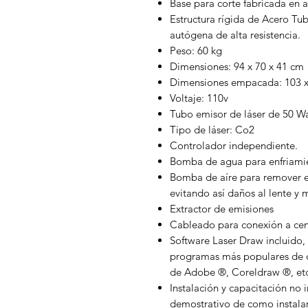
Base para corte fabricada en 
Estructura rígida de Acero Tu
autógena de alta resistencia.
Peso: 60 kg
Dimensiones: 94 x 70 x 41 cm
Dimensiones empacada: 103 x
Voltaje: 110v
Tubo emisor de láser de 50 Wa
Tipo de láser: Co2
Controlador independiente.
Bomba de agua para enfriamie
Bomba de aíre para remover el
evitando así daños al lente y
Extractor de emisiones
Cableado para conexión a cen
Software Laser Draw incluido,
programas más populares de d
de Adobe ®, Coreldraw ®, etc
Instalación y capacitación no i
demostrativo de como instalar