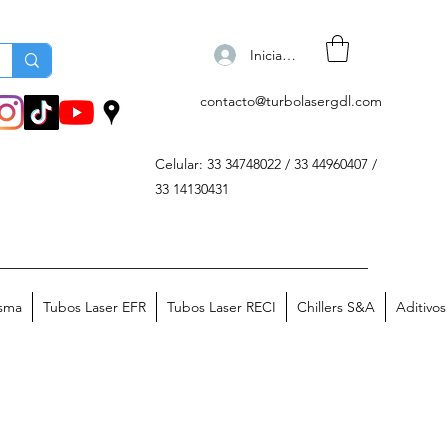
Iniciar sesión
contacto@turbolasergdl.com
Celular: 33 34748022 / 33 44960407 /
33 14130431
asma
Tubos Laser EFR
Tubos Laser RECI
Chillers S&A
Aditivo