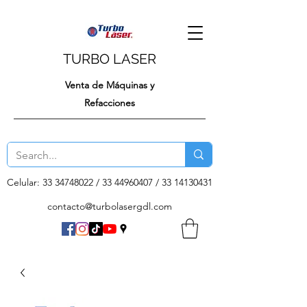
TURBO LASER
Venta de Máquinas y
Refacciones
Celular:
33 34748022
/
33 44960407
/
33 14130431
contacto@turbolasergdl.com