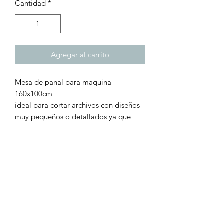
Cantidad
*
Agregar al carrito
Mesa de panal para maquina
160x100cm
ideal para cortar archivos con diseños
muy pequeños o detallados ya que
evita tu pieza se caiga o mueva al
efectuarse el corte, tambien ayuda
cuando los materiales son blandos a
mantenerlos firmes como papel, piel,
carton, estireno, cartulina, etc.