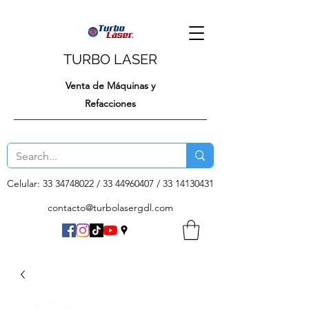
TURBO LASER
Venta de Máquinas y
Refacciones
Celular:
33 34748022
/
33 44960407
/
33 14130431
contacto@turbolasergdl.com