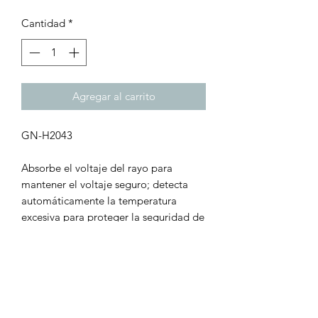
Cantidad
*
Agregar al carrito
GN-H2043
Absorbe el voltaje del rayo para
mantener el voltaje seguro; detecta
automáticamente la temperatura
excesiva para proteger la seguridad de
los electrodomésticos; absorber el
exceso de corriente y resolverlo a
través del suelo.
Cable de 10 Metros
Turbo Laser, tu mejor opción!