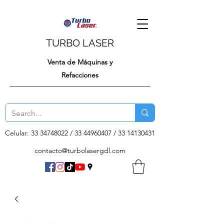
TURBO LASER
Venta de Máquinas y
Refacciones
Celular:
33 34748022
/
33 44960407
/
33 14130431
contacto@turbolasergdl.com