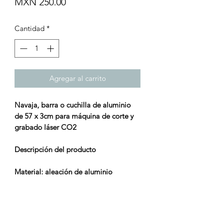
Precio
MXN 250.00
Cantidad
*
Agregar al carrito
Navaja, barra o cuchilla de aluminio
de 57
x 3cm para máquina de corte y
grabado láser CO2
Descripción del producto
Material: aleación de aluminio
Tamaño (longitud): 57 x 3cm
Aplicación: cortadora láser Co2
Se utiliza para piezas de trabajo
grandes de acrílico, madera y MDF,