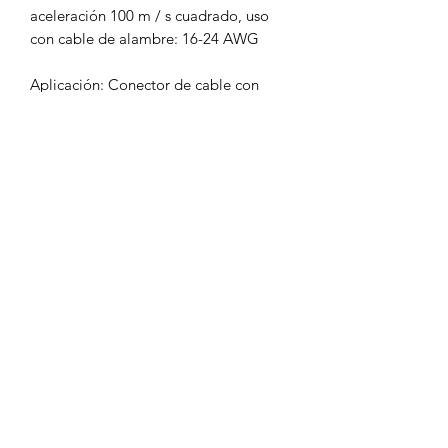
aceleración 100 m / s cuadrado, uso
con cable de alambre: 16-24 AWG
Aplicación: Conector de cable con
extremo de plástico duro, Enchufe de
metal recto.
El conector se utiliza ampliamente en
conectores electrónicos y de señal de
aviación, luz espacial, correos y
telecomunicaciones, computadoras,
navegación y varios tipos de
instrumentos, máquinas CNC, etc.
Turbo Láser, tu mejor opción.