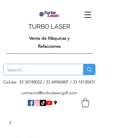
TURBO LASER
Venta de Máquinas y
Refacciones
Celular:
33 34748022
/
33 44960407
/
33 14130431
contacto@turbolasergdl.com