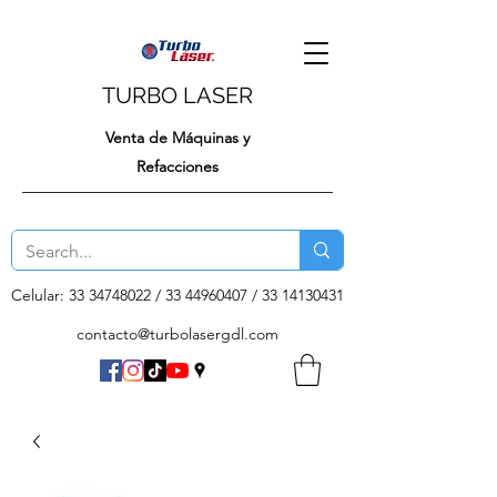
TURBO LASER
Venta de Máquinas y
Refacciones
Celular:
33 34748022
/
33 44960407
/
33 14130431
contacto@turbolasergdl.com