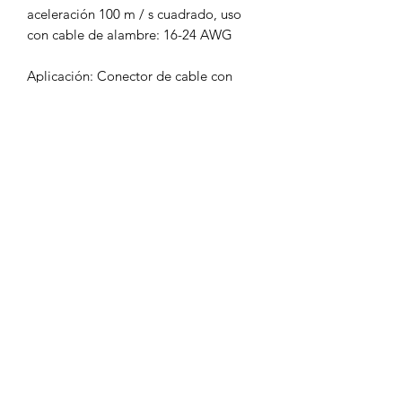
aceleración 100 m / s cuadrado, uso
con cable de alambre: 16-24 AWG
Aplicación: Conector de cable con
extremo de plástico duro, Enchufe de
metal recto.
El conector se utiliza ampliamente en
conectores electrónicos y de señal de
aviación, luz espacial, correos y
telecomunicaciones, computadoras,
navegación y varios tipos de
instrumentos, máquinas CNC, etc.
Turbo Láser, tu mejor opción.