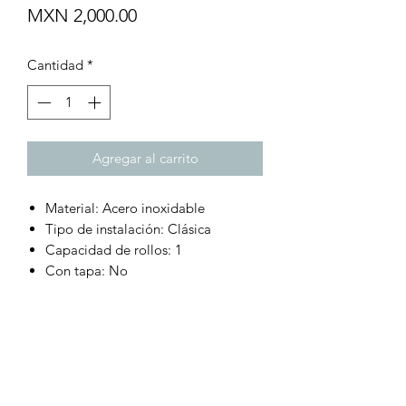
Precio
MXN 2,000.00
Cantidad
*
Agregar al carrito
Material: Acero inoxidable
Tipo de instalación: Clásica
Capacidad de rollos: 1
Con tapa: No
Profundidad: 50 cm
Ancho: 30 cm
Altura: 35 cm
Peso: 11 g
Turbo Láser, tu mejor opción.