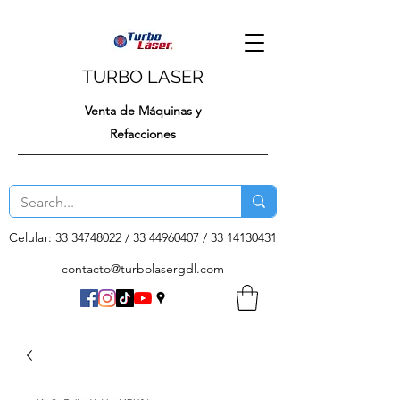
TURBO LASER
Venta de Máquinas y
Refacciones
Celular:
33 34748022
/
33 44960407
/
33 14130431
contacto@turbolasergdl.com