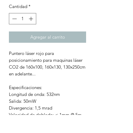
Cantidad
*
Agregar al carrito
Puntero láser rojo para
posicionamiento para maquinas láser
CO2 de 160x100, 160x130, 130x250cm
en adelante...
Especificaciones:
Longitud de onda: 532nm
Salida: 50mW
Divergencia: 1,5 mrad
Velocidad de doblado: ≤ 1mm @ 5m
Voltaje de funcionamiento: DC 3V
Clase: Ⅱ,Ⅲa,Ⅲb