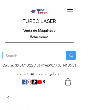
TURBO LASER
Venta de Máquinas y
Refacciones
Celular:
33 34748022
/
33 44960407
/
33 14130431
contacto@turbolasergdl.com