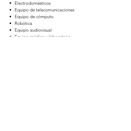
Electrodomésticos
Equipo de telecomunicaciones
Equipo de cómputo
Robótica
Equipo audiovisual
Equipo médico y laboratorio
Impresoras y plotters
Sistemas de iluminación
Líneas automatizadas de ensamble
Maquinaria y herramienta de
control numérico
Problemas que resuelve
Alto voltaje momentáneo
Bajo voltaje momentáneo
Alto voltaje sostenido
Bajo voltaje sostenido
Ruido eléctrico
Picos de voltaje