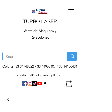
TURBO LASER
Venta de Máquinas y
Refacciones
Celular:
33 34748022
/
33 44960407
/
33 14130431
contacto@turbolasergdl.com