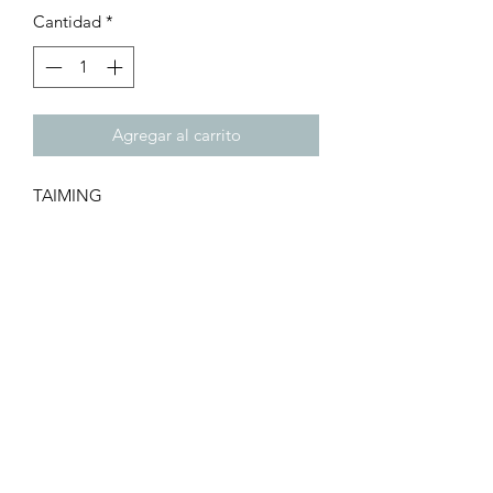
Cantidad
*
Agregar al carrito
TAIMING
JQX-13F
GB/T14048.5
Ui 250V Ith=10A
220v
Turbo Laser