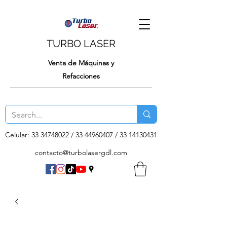
TURBO LASER
Venta de Máquinas y
Refacciones
Celular:
33 34748022
/
33 44960407
/
33 14130431
contacto@turbolasergdl.com