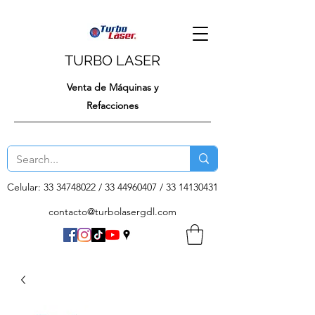
TURBO LASER
Venta de Máquinas y
Refacciones
Celular:
33 34748022
/
33 44960407
/
33 14130431
contacto@turbolasergdl.com