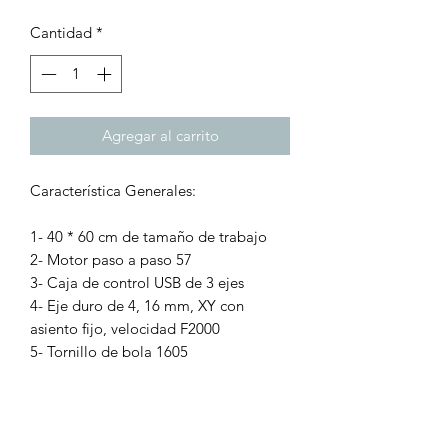
Cantidad
*
Agregar al carrito
Característica Generales:
1- 40 * 60 cm de tamaño de trabajo
2- Motor paso a paso 57
3- Caja de control USB de 3 ejes
4- Eje duro de 4, 16 mm, XY con
asiento fijo, velocidad F2000
5- Tornillo de bola 1605
6- El eje principal es una máquina de
recorte para
carpintería, violenta, refrigerada por
agua, velocidad manual