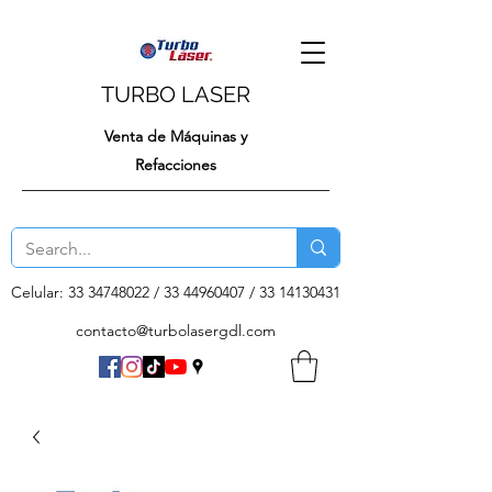
TURBO LASER
Venta de Máquinas y
Refacciones
Celular:
33 34748022
/
33 44960407
/
33 14130431
contacto@turbolasergdl.com