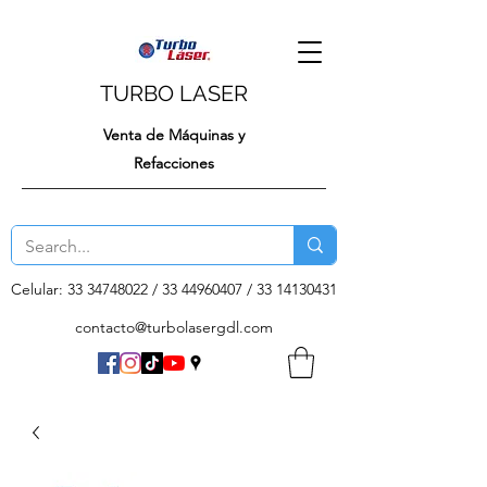
TURBO LASER
Venta de Máquinas y
Refacciones
Celular:
33 34748022
/
33 44960407
/
33 14130431
contacto@turbolasergdl.com