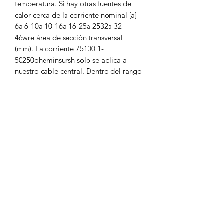
temperatura. Si hay otras fuentes de
calor cerca de la corriente nominal [a]
6a 6-10a 10-16a 16-25a 2532a 32-
46wre área de sección transversal
(mm). La corriente 75100 1-
50250oheminsursh solo se aplica a
nuestro cable central. Dentro del rango
de corriente del cable de 5
coeficientes, no puede exceder la
corriente nominal de la información de
cniactr incorrecta ab. Para la
producción de sistemas operativos,
comuníquese con nuestro sitio web o
con los clientes de ontaci para que
nuestra cabeza tenga éxito en la mano.
75100 1-50oheminrush corriente solo
es aplicable a nuestro cable de núcleo,
corriente de 5 núcleos.
Area de aplicación: