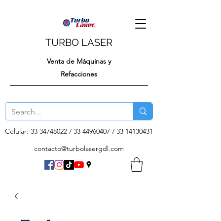
TURBO LASER
Venta de Máquinas y
Refacciones
Celular:
33 34748022
/
33 44960407
/
33 14130431
contacto@turbolasergdl.com