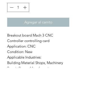
Agregar al carrito
Breakout board Mach 3 CNC
Controller controlling card
Application: CNC
Condition: New
Applicable Industries:
Building Material Shops, Machinery
Repair Shops, Manufacturing.
El programa se manda por correo y no
por CD.
Turbo Laser, tu mejor opción!