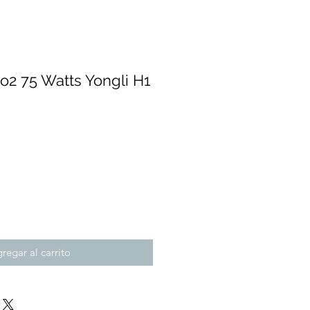
o2 75 Watts Yongli H1
recio
regar al carrito