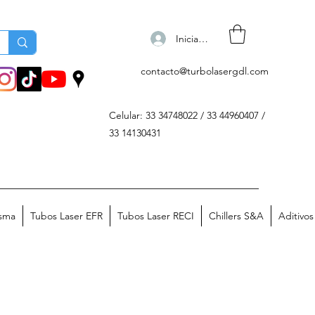
Iniciar sesión
contacto@turbolasergdl.com
Celular: 33 34748022 / 33 44960407 /
33 14130431
asma
Tubos Laser EFR
Tubos Laser RECI
Chillers S&A
Aditivo