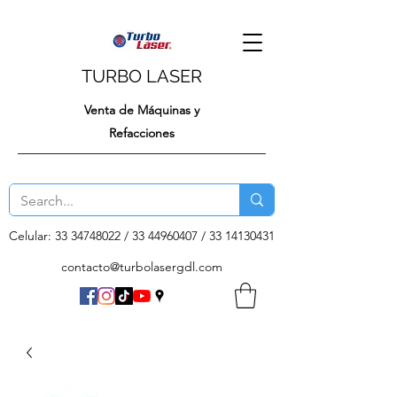
TURBO LASER
Venta de Máquinas y
Refacciones
Celular:
33 34748022
/
33 44960407
/
33 14130431
contacto@turbolasergdl.com