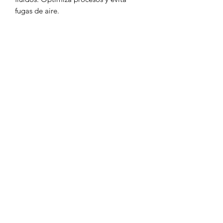
fugas de aire.
MATERIAL DE
TUBO RECOMENDADO:
- Poliuretano (6 mm) Publicación
APLICACIONES:
Unidades de mantenimiento de aire,
válvulas, cilindros, compresores, entre
otros.
Turbo Laser
contacto@turbolasergdl.com